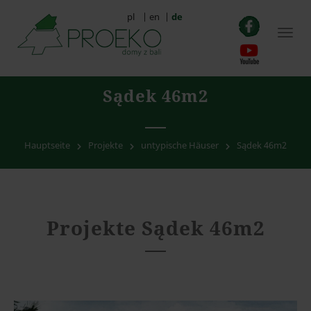
pl
|
en
|
de
Togg
navig
Sądek 46m2
Hauptseite
Projekte
untypische Häuser
Sądek 46m2
Projekte Sądek 46m2