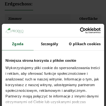
Erdgeschoss:
Zimmer
Oberfläche
2
Zimmer
20 m
2
Zimmer
13.4 m
Zgoda
Szczegóły
O plikach cookies
2
Kochnische
3.6 m
Niniejsza strona korzysta z plików cookie
2
Badzimmer
3 m
Wykorzystujemy pliki cookie do spersonalizowania treści
i reklam, aby oferować funkcje społecznościowe i
analizować ruch w naszej witrynie. Informacje o tym, jak
korzystasz z naszej witryny, udostępniamy partnerom
społecznościowym, reklamowym i analitycznym.
Partnerzy mogą połączyć te informacje z innymi danymi
otrzymanymi od Ciebie lub uzyskanymi podczas