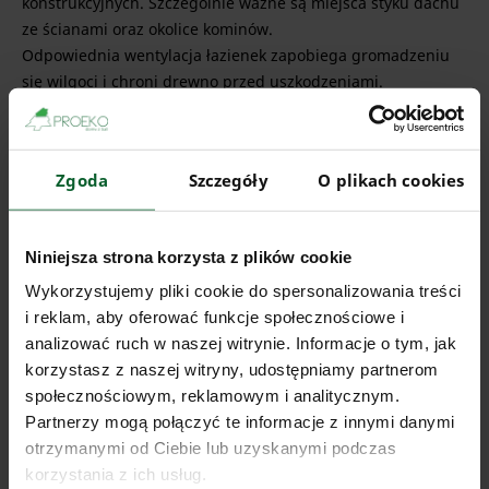
konstrukcyjnych. Szczególnie ważne są miejsca styku dachu
ze ścianami oraz okolice kominów.
Odpowiednia wentylacja łazienek zapobiega gromadzeniu
się wilgoci i chroni drewno przed uszkodzeniami.
Uszczelnianie domu z bali
powinno obejmować również ten
obszar, ponieważ nieszczelności mogą prowadzić do strat
energii.
Zgoda
Szczegóły
O plikach cookies
Najczęstsze błędy przy
uszczelnianiu domu z bali
Niniejsza strona korzysta z plików cookie
Wykorzystujemy pliki cookie do spersonalizowania treści
i reklam, aby oferować funkcje społecznościowe i
Uszczelnianie domu z bali
to proces, który wymaga
analizować ruch w naszej witrynie. Informacje o tym, jak
dokładności i znajomości specyfiki drewna. Choć na
korzystasz z naszej witryny, udostępniamy partnerom
pierwszy rzut oka może wydawać się prosty, w praktyce
społecznościowym, reklamowym i analitycznym.
wiele osób popełnia błędy, które prowadzą do utraty
Partnerzy mogą połączyć te informacje z innymi danymi
szczelności, powstawania mostków termicznych oraz
otrzymanymi od Ciebie lub uzyskanymi podczas
zwiększonych kosztów ogrzewania.
korzystania z ich usług.