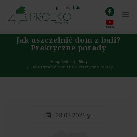
pl
|
en
|
de
Togg
navig
Jak uszczelnić dom z bali?
Praktyczne porady
Hauptseite
Blog
Jak uszczelnić dom z bali? Praktyczne porady
28.05.2026 y.