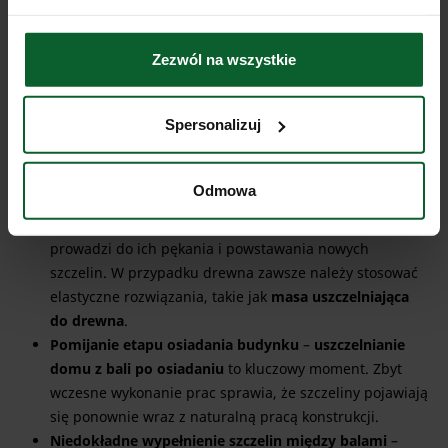
Co ważne, błędy te pojawiają się zarówno w starszych
budynkach, jak i w nowych realizacjach, takich jak
domy z
bali parterowe
, gdzie inwestorzy często zakładają, że nowa
Zezwól na wszystkie
konstrukcja nie wymaga dodatkowej uwagi. W rzeczywistości
każdy dom z drewna wymaga świadomego podejścia i
Spersonalizuj
odpowiednich działań po okresie osiadania.
Poniżej znajdziesz najczęstsze błędy, które pojawiają się
przy pracach związanych z
uszczelnianiem domu z bali
:
Odmowa
Stosowanie nieodpowiednich materiałów
– sztywne
uszczelniacze nie współpracują z drewnem, co
prowadzi do ich pękania i powstawania nowych
szczelin. W przypadku drewna zawsze należy stosować
elastyczne rozwiązania, takie jak
masa uszczelniająca
do drewna
.
Pomijanie etapu osiadania budynku
–
uszczelnianie
domu z bali po osiadaniu
to kluczowy moment. Zbyt
wczesne wykonanie prac sprawia, że szczeliny pojawiają
się ponownie wraz z naturalną pracą konstrukcji.
Niedokładne wypełnienie szczelin między balami
–